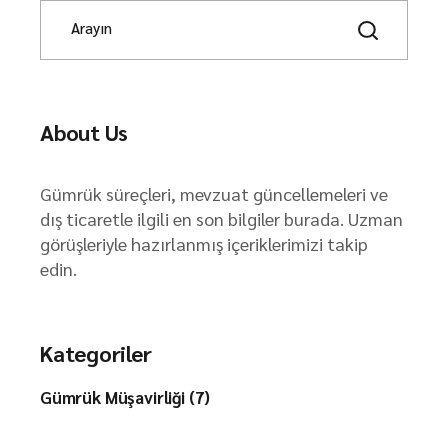
S
e
a
r
c
h
About Us
Gümrük süreçleri, mevzuat güncellemeleri ve
dış ticaretle ilgili en son bilgiler burada. Uzman
görüşleriyle hazırlanmış içeriklerimizi takip
edin.
Kategoriler
Gümrük Müşavirliği (7)