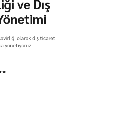
iği ve Dış
Yönetimi
irliği olarak dış ticaret
ca yönetiyoruz.
ime