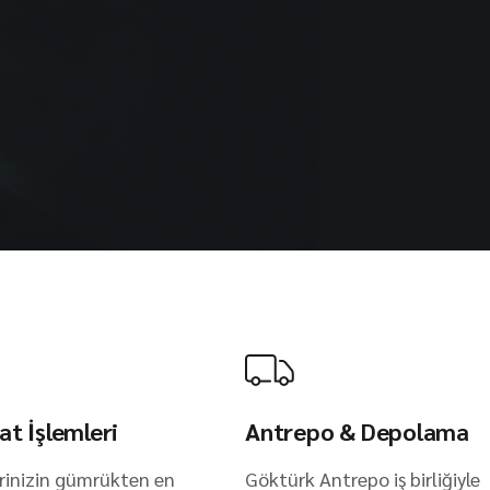
at İşlemleri
Antrepo & Depolama
rinizin gümrükten en
Göktürk Antrepo iş birliğiyle