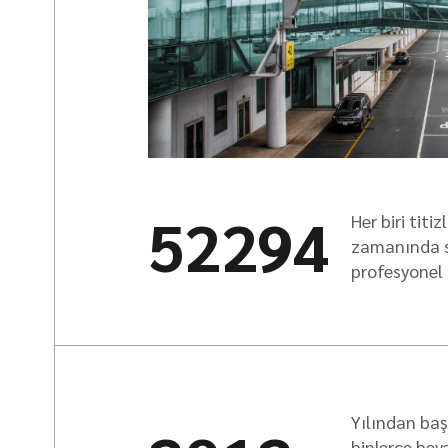
52294
Her biri titi
zamanında s
profesyonel 
Yılından ba
binlerce bey