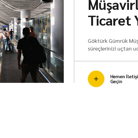
Müşavirl
Ticaret 
Göktürk Gümrük Müşav
süreçlerinizi uçtan u
Hemen İletiş
Geçin