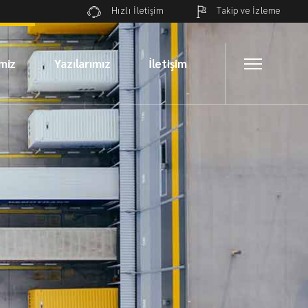
Takip ve İzleme
Hızlı İletişim
miz
Yazılarımız
İletişim
zmetleri
İletişime Geçin
özümleri
Global Ağımız
özümleri
zmetleri