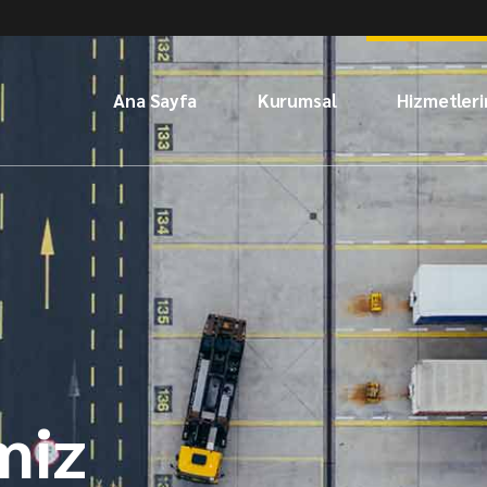
Ana Sayfa
Kurumsal
Hizmetleri
Hakkımızda
Gümrük Hi
Sertifikalarımız
Antrepo Ç
İnsan Kaynakları
Lojistik Ç
Sigorta Hi
miz