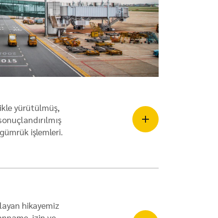
zlikle yürütülmüş,
onuçlandırılmış
gümrük işlemleri.
şlayan hikayemiz
anname, izin ve